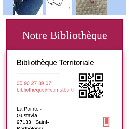
Notre Bibliothèque
Bibliothèque Territoriale
Bibl
05 90 27 89 07
05 90
bibliotheque@comstbarth.fr
bibli
La Pointe -
La Poi
Gustavia
Gusta
97133 Saint-
97133
Barthélemy
Barth