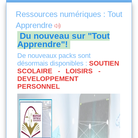
Ressources numériques : Tout
Appl
Apprendre
Du nouveau sur "Tout
Apprendre"!
De nouveaux packs sont
désormais disponibles :
SOUTIEN
SCOLAIRE - LOISIRS -
DEVELOPPEMENT
PERSONNEL
s