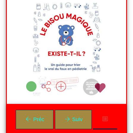
LIVRE
teur,
Nicolas (To be or not
elé 2
toubib) WINTER
oute
FIRST EDITIONS
ment
( 2024 )
te de
inera
re la
Plus d'infos
t la
nt de
perte
 à la
 son
x du
Préc
Suiv
r le